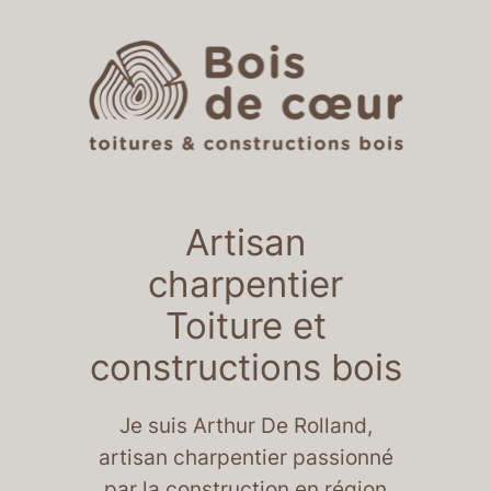
Aller
au
contenu
Artisan
charpentier
Toiture et
constructions bois
Je suis Arthur De Rolland,
artisan charpentier passionné
par la construction en région